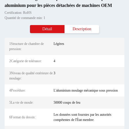
aluminium pour les pièces détachées de machines OEM
Certification: RoHS
Quantité de commande min: 1
Détail
Description
1Structure de chambre de
Légères
pression:
2Catégorie de tolérance:
4
3Niveau de qualité extérieure de
3
moulage:
4Procédure:
L'aluminium moulage mécanique sous pression
5La vie de moule:
50000 coups de feu
Les données sont fournies par les autorités
6Format du dessin:
compétentes de l'État membre.