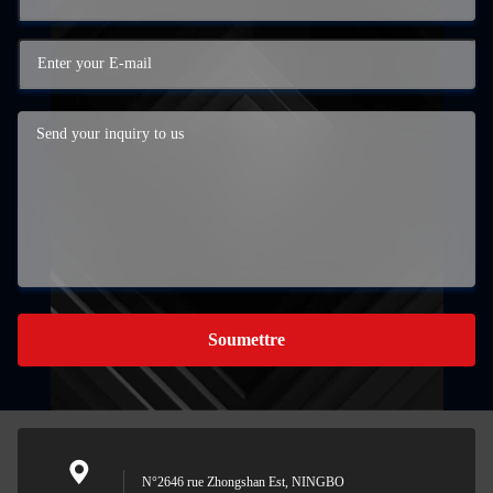
Soumettre
N°2646 rue Zhongshan Est, NINGBO