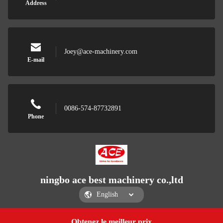
Address
Joey@ace-machinery.com
E-mail
0086-574-87732891
Phone
ningbo ace best machinery co.,ltd
Obtenez le meilleur prix
Get a Quote