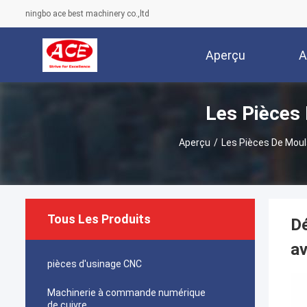
ningbo ace best machinery co.,ltd
Aperçu
A
Les Pièces
Aperçu
/
Les Pièces De Mou
Tous Les Produits
Dé
av
pièces d'usinage CNC
Machinerie à commande numérique
de cuivre