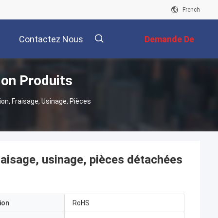
French
Contactez Nous
Demande De
on Produits
Soumission
描
n, Fraisage, Usinage, Pièces
述
aisage, usinage, pièces détachées
ion
RoHS