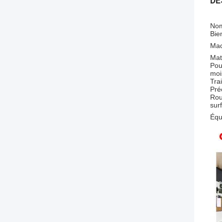
DE
Nom
Bie
Mac
Mat
Pou
moi
Tra
Pré
Rou
sur
Équ