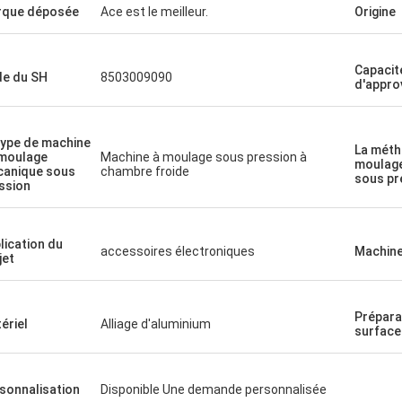
que déposée
Ace est le meilleur.
Origine
Capacit
e du SH
8503009090
d'appro
type de machine
La méth
moulage
Machine à moulage sous pression à
moulag
anique sous
chambre froide
sous pr
ssion
lication du
accessoires électroniques
Machine
jet
Prépara
ériel
Alliage d'aluminium
surface
sonnalisation
Disponible Une demande personnalisée