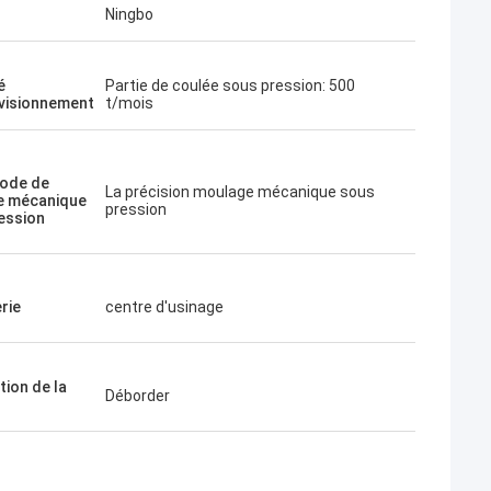
Ningbo
é
Partie de coulée sous pression: 500
visionnement
t/mois
ode de
La précision moulage mécanique sous
e mécanique
pression
ession
rie
centre d'usinage
tion de la
Déborder