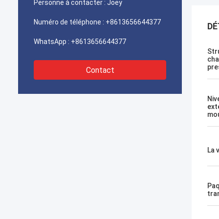
Personne à contacter :
Joey
Numéro de téléphone :
+8613656644377
DÉ
WhatsApp :
+8613656644377
Str
cha
pre
Contact
Niv
ext
mo
La 
Paq
tra