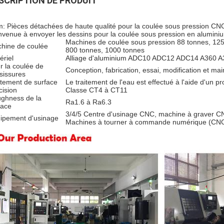
SCRIPTION DE PRODUIT
: Pièces détachées de haute qualité pour la coulée sous pression CN
nvenue à envoyer les dessins pour la coulée sous pression en aluminium
Machines de coulée sous pression 88 tonnes, 125
hine de coulée
800 tonnes, 1000 tonnes
ériel
Alliage d'aluminium ADC10 ADC12 ADC14 A360 A38
r la coulée de
Conception, fabrication, essai, modification et ma
sissures
itement de surface
Le traitement de l'eau est effectué à l'aide d'un pro
cision
Classe CT4 à CT11
ghness de la
Ra1.6 à Ra6.3
face
3/4/5 Centre d'usinage CNC, machine à graver C
ipement d'usinage
Machines à tourner à commande numérique (CNC)