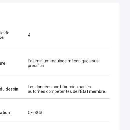
ie de
4
ce
L'aluminium moulage mécanique sous
ure
pression
Les données sont fournies par les
du dessin
autorités compétentes de l'État membre.
cation
CE, SGS