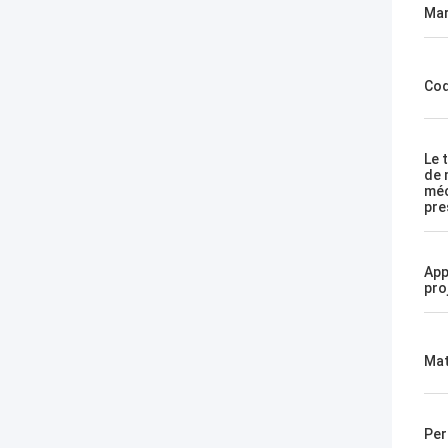
Mar
Cod
Le 
de 
méc
pre
App
pro
Mat
Per