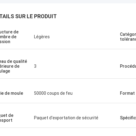
TAILS SUR LE PRODUIT
ucture de
Catégor
mbre de
Légères
toléran
ssion
eau de qualité
érieure de
3
Procéd
ulage
vie de moule
50000 coups de feu
Format 
uet de
Paquet d'exportation de sécurité
Spécifi
nsport