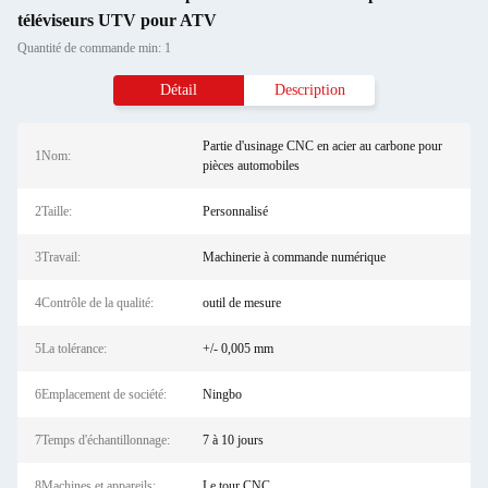
téléviseurs UTV pour ATV
Quantité de commande min: 1
Détail
Description
Partie d'usinage CNC en acier au carbone pour
1Nom:
pièces automobiles
2Taille:
Personnalisé
3Travail:
Machinerie à commande numérique
4Contrôle de la qualité:
outil de mesure
5La tolérance:
+/- 0,005 mm
6Emplacement de société:
Ningbo
7Temps d'échantillonnage:
7 à 10 jours
8Machines et appareils:
Le tour CNC