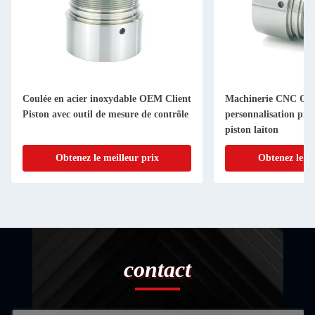
Coulée en acier inoxydable OEM Client
Machinerie CNC O
Piston avec outil de mesure de contrôle
personnalisation pièc
piston laiton
Obtenez le meilleur prix
Obtenez le me
contact