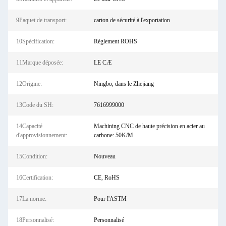
9Paquet de transport:
carton de sécurité à l'exportation
10Spécification:
Règlement ROHS
11Marque déposée:
LE CÆ
12Origine:
Ningbo, dans le Zhejiang
13Code du SH:
7616999000
14Capacité
Machining CNC de haute précision en acier au
d'approvisionnement:
carbone: 50K/M
15Condition:
Nouveau
16Certification:
CE, RoHS
17La norme:
Pour l'ASTM
18Personnalisé:
Personnalisé