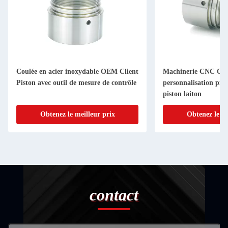
Coulée en acier inoxydable OEM Client
Machinerie CNC O
Piston avec outil de mesure de contrôle
personnalisation pièc
piston laiton
Obtenez le meilleur prix
Obtenez le me
contact