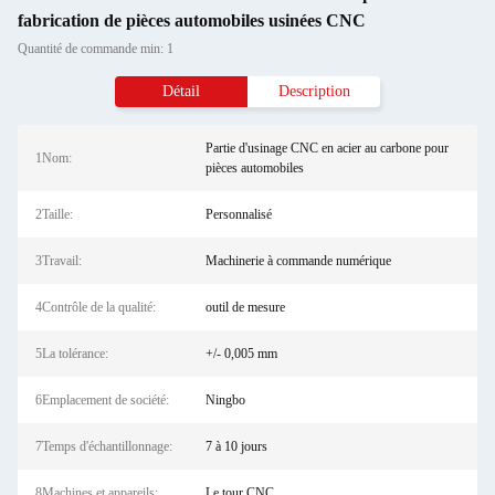
fabrication de pièces automobiles usinées CNC
Quantité de commande min: 1
Détail
Description
Partie d'usinage CNC en acier au carbone pour
1Nom:
pièces automobiles
2Taille:
Personnalisé
3Travail:
Machinerie à commande numérique
4Contrôle de la qualité:
outil de mesure
5La tolérance:
+/- 0,005 mm
6Emplacement de société:
Ningbo
7Temps d'échantillonnage:
7 à 10 jours
8Machines et appareils:
Le tour CNC