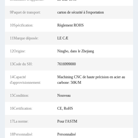
9Paquet de transport:
carton de sécurité à l'exportation
10Spécification:
Règlement ROHS
11Marque déposée:
LE CÆ
12Origine:
Ningbo, dans le Zhejiang
13Code du SH:
7616999000
14Capacité
Machining CNC de haute précision en acier au
d'approvisionnement:
carbone: 50K/M
15Condition:
Nouveau
16Certification:
CE, RoHS
17La norme:
Pour l'ASTM
18Personnalisé:
Personnalisé