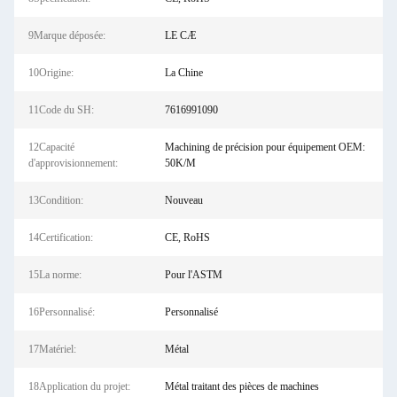
9Marque déposée:
LE CÆ
10Origine:
La Chine
11Code du SH:
7616991090
12Capacité
Machining de précision pour équipement OEM:
d'approvisionnement:
50K/M
13Condition:
Nouveau
14Certification:
CE, RoHS
15La norme:
Pour l'ASTM
16Personnalisé:
Personnalisé
17Matériel:
Métal
18Application du projet:
Métal traitant des pièces de machines