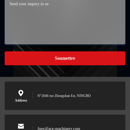
Soumettre
N°2646 rue Zhongshan Est, NINGBO
Address
Joey@ace-machinery.com