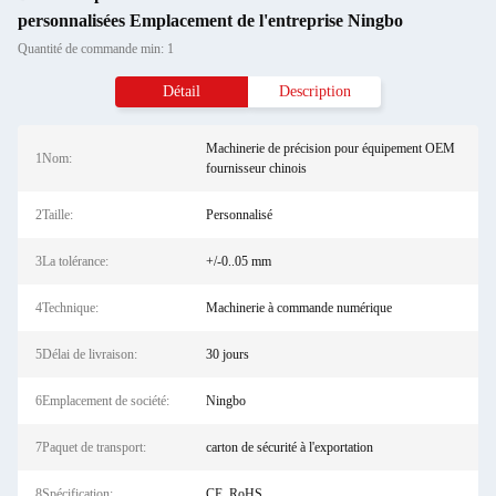
personnalisées Emplacement de l'entreprise Ningbo
Quantité de commande min: 1
Détail
Description
Machinerie de précision pour équipement OEM
1Nom:
fournisseur chinois
2Taille:
Personnalisé
3La tolérance:
+/-0..05 mm
4Technique:
Machinerie à commande numérique
5Délai de livraison:
30 jours
6Emplacement de société:
Ningbo
7Paquet de transport:
carton de sécurité à l'exportation
8Spécification:
CE, RoHS