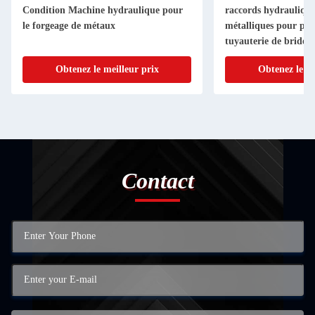
Condition Machine hydraulique pour
raccords hydraulique
le forgeage de métaux
métalliques pour piè
tuyauterie de brides 
carbone personnalisé
Obtenez le meilleur prix
Obtenez le me
Contact