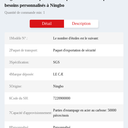
besoins personnalisés à Ningbo
Quantité de commande min: 1
Détail
Description
1Modèle N°.:
Le nombre d'étoiles est le suivant:
2Paquet de transport:
Paquet d'exportation de sécurité
3Spécification:
SGS
4Marque déposée:
LE CÆ
5Origine:
Ningbo
6Code du SH:
7220900000
Parties d'estampage en acier au carbone: 50000
7Capacité d'approvisionnement:
pièces/mois
8Personnalisé:
Personnalisé