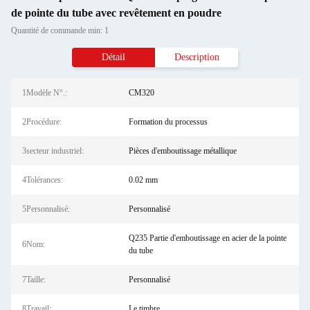
de pointe du tube avec revêtement en poudre
Quantité de commande min: 1
Détail
Description
1Modèle N°.:
CM320
2Procédure:
Formation du processus
3secteur industriel:
Pièces d'emboutissage métallique
4Tolérances:
0.02 mm
5Personnalisé:
Personnalisé
Q235 Partie d'emboutissage en acier de la pointe
6Nom:
du tube
7Taille:
Personnalisé
8Travail:
Le timbre