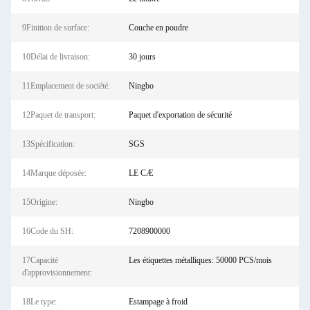
9Finition de surface:
Couche en poudre
10Délai de livraison:
30 jours
11Emplacement de société:
Ningbo
12Paquet de transport:
Paquet d'exportation de sécurité
13Spécification:
SGS
14Marque déposée:
LE CÆ
15Origine:
Ningbo
16Code du SH:
7208900000
17Capacité
Les étiquettes métalliques: 50000 PCS/mois
d'approvisionnement:
18Le type:
Estampage à froid