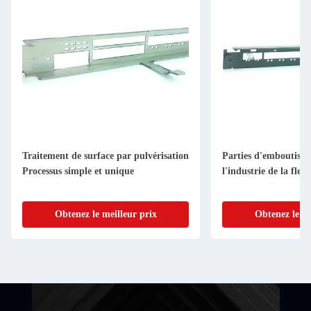
Traitement de surface par pulvérisation
Parties d'emboutissa
Processus simple et unique
l'industrie de la flexi
Obtenez le meilleur prix
Obtenez le me