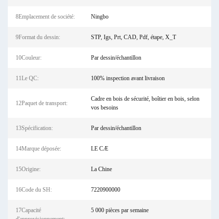
8Emplacement de société:
Ningbo
9Format du dessin:
STP, Igs, Prt, CAD, Pdf, étape, X_T
10Couleur:
Par dessin/échantillon
11Le QC:
100% inspection avant livraison
Cadre en bois de sécurité, boîtier en bois, selon
12Paquet de transport:
vos besoins
13Spécification:
Par dessin/échantillon
14Marque déposée:
LE CÆ
15Origine:
La Chine
16Code du SH:
7220900000
17Capacité
5 000 pièces par semaine