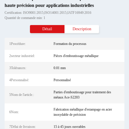
haute précision pour applications industrielles
Certification: ISO9001:2015;ISO14001:2015;IATF16949:2016
Quantité de commande min: 1
Détail
Description
1Procédure:
Formation du processus
2secteur industriel:
Pièces d'emboutissage métallique
3Tolérances:
0.01 mm
4Personnalisé:
Personnalisé
Parties d'emboutissage pour traitement des
5Nom de l'article.:
métaux Ace-S2203
Fabrication métallique d'estampage en acier
6Nom:
inoxydable de précision
7Délai de livraison:
15 à 45 jours ouvrables