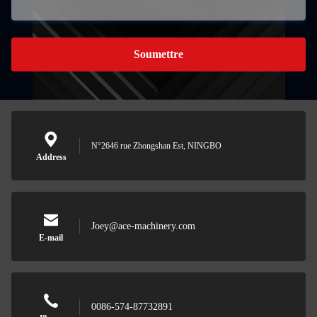
Soumettre
N°2646 rue Zhongshan Est, NINGBO
Address
Joey@ace-machinery.com
E-mail
0086-574-87732891