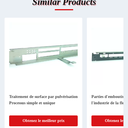
Similar Products
Traitement de surface par pulvérisation
Parties d'emboutissa
Processus simple et unique
l'industrie de la flexi
Obtenez le meilleur prix
Obtenez le me