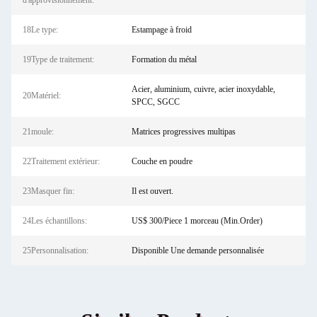
d'approvisionnement:
18Le type:
Estampage à froid
19Type de traitement:
Formation du métal
Acier, aluminium, cuivre, acier inoxydable,
20Matériel:
SPCC, SGCC
21moule:
Matrices progressives multipas
22Traitement extérieur:
Couche en poudre
23Masquer fin:
Il est ouvert.
24Les échantillons:
US$ 300/Piece 1 morceau (Min.Order)
25Personnalisation:
Disponible Une demande personnalisée